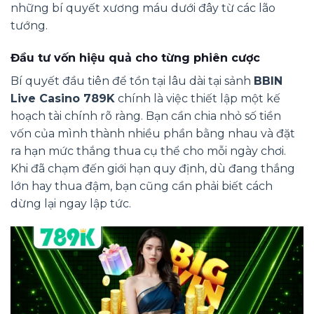
những bí quyết xương máu dưới đây từ các lão
tướng.
Đầu tư vốn hiệu quả cho từng phiên cược
Bí quyết đầu tiên để tồn tại lâu dài tại sảnh
BBIN
Live Casino 789K
chính là việc thiết lập một kế
hoạch tài chính rõ ràng. Bạn cần chia nhỏ số tiền
vốn của mình thành nhiều phần bằng nhau và đặt
ra hạn mức thắng thua cụ thể cho mỗi ngày chơi.
Khi đã chạm đến giới hạn quy định, dù đang thắng
lớn hay thua đậm, bạn cũng cần phải biết cách
dừng lại ngay lập tức.