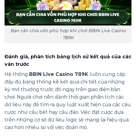
Bạn cần chia vốn phù hợp khi chơi BBIN Live Casino
789K
Đánh giá, phân tích bảng lịch sử kết quả của các
ván trước
Hệ thống
BBIN Live Casino 789K
luôn cung cấp
đầy đủ bảng thống kê kết quả chi tiết của những
kỳ mở thưởng trước đó ngay trên giao diện bàn
chơi. Người chơi nên dành thời gian phân tích các
dữ liệu này để tìm ra quy luật xuất hiện của các cầu
cược như cầu bệt hay cầu đảo. Việc đặt cược dựa
trên những cơ sở dữ liệu logic sẽ mang lại hiệu quả
cao hơn nhiều so với việc đoán mò.