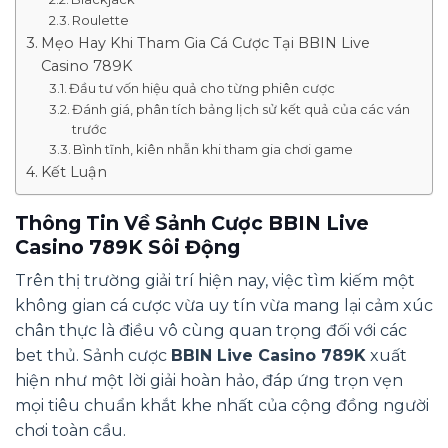
Roulette
Mẹo Hay Khi Tham Gia Cá Cược Tại BBIN Live
Casino 789K
Đầu tư vốn hiệu quả cho từng phiên cược
Đánh giá, phân tích bảng lịch sử kết quả của các ván
trước
Bình tĩnh, kiên nhẫn khi tham gia chơi game
Kết Luận
Thông Tin Về Sảnh Cược BBIN Live
Casino 789K Sôi Động
Trên thị trường giải trí hiện nay, việc tìm kiếm một
không gian cá cược vừa uy tín vừa mang lại cảm xúc
chân thực là điều vô cùng quan trọng đối với các
bet thủ. Sảnh cược
BBIN Live Casino 789K
xuất
hiện như một lời giải hoàn hảo, đáp ứng trọn vẹn
mọi tiêu chuẩn khắt khe nhất của cộng đồng người
chơi toàn cầu.