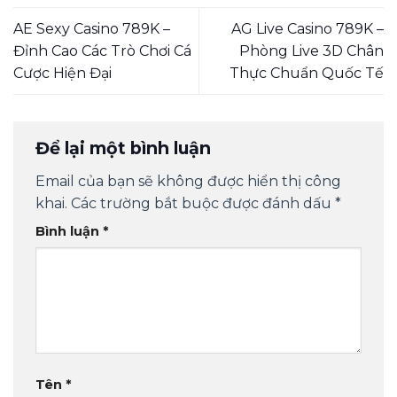
AE Sexy Casino 789K –
AG Live Casino 789K –
Đỉnh Cao Các Trò Chơi Cá
Phòng Live 3D Chân
Cược Hiện Đại
Thực Chuẩn Quốc Tế
Để lại một bình luận
Email của bạn sẽ không được hiển thị công
khai.
Các trường bắt buộc được đánh dấu
*
Bình luận
*
Tên
*