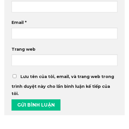
Email
*
Trang web
Lưu tên của tôi, email, và trang web trong
trình duyệt này cho lần bình luận kế tiếp của
tôi.