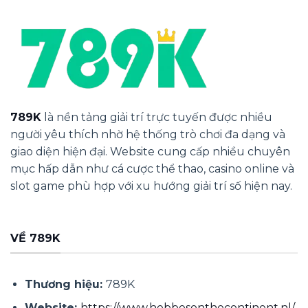
789K
là nền tảng giải trí trực tuyến được nhiều
người yêu thích nhờ hệ thống trò chơi đa dạng và
giao diện hiện đại. Website cung cấp nhiều chuyên
mục hấp dẫn như cá cược thể thao, casino online và
slot game phù hợp với xu hướng giải trí số hiện nay.
VỀ 789K
Thương hiệu:
789K
Website:
https://www.hebbesonthecontinent.nl/