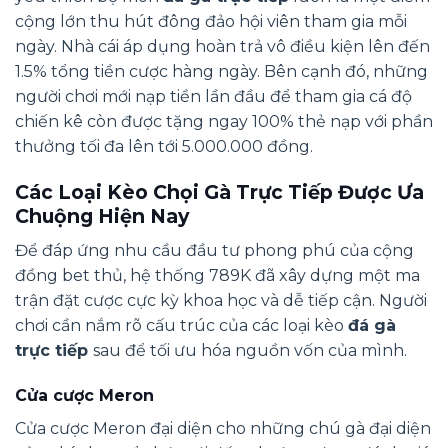
cộng lớn thu hút đông đảo hội viên tham gia mỗi
ngày. Nhà cái áp dụng hoàn trả vô điều kiện lên đến
1.5% tổng tiền cược hàng ngày. Bên cạnh đó, những
người chơi mới nạp tiền lần đầu để tham gia cá độ
chiến kê còn được tặng ngay 100% thẻ nạp với phần
thưởng tối đa lên tới 5.000.000 đồng.
Các Loại Kèo Chọi Gà Trực Tiếp Được Ưa
Chuộng Hiện Nay
Để đáp ứng nhu cầu đầu tư phong phú của cộng
đồng bet thủ, hệ thống 789K đã xây dựng một ma
trận đặt cược cực kỳ khoa học và dễ tiếp cận. Người
chơi cần nắm rõ cấu trúc của các loại kèo
đá gà
trực tiếp
sau để tối ưu hóa nguồn vốn của mình.
Cửa cược Meron
Cửa cược Meron đại diện cho những chú gà đại diện