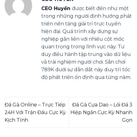
CEO Huyền
được biết đến như một
trong những người định hướng phát
triển nền tảng giải trí trực tuyến
hiện đại. Quá trình xây dựng sự
nghiệp gắn liền với nhiều cột mốc
quan trọng trong lĩnh vực này. Tư
duy điều hành tập trung vào dữ liệu
và trải nghiệm người chơi. Sân chơi
789K dưới sự dẫn dắt này duy trì tốc
độ phát triển ổn định qua từng năm.
Đá Gà Online – Trực Tiếp
Đá Gà Cựa Dao – Lối Đá 3
24H Với Trận Đấu Cực Kỳ
Hiệp Ngắn Cực Kỳ Nhanh
Kịch Tính
Gọn