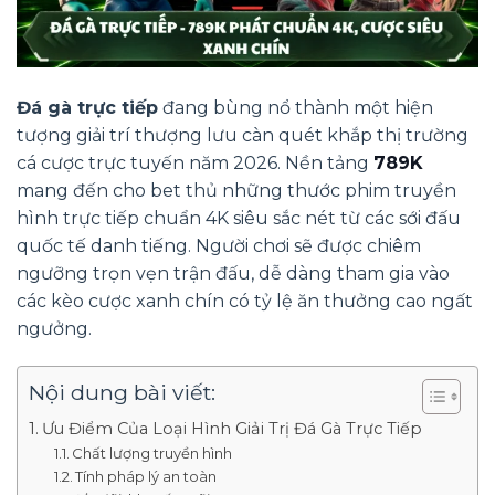
Đá gà trực tiếp
đang bùng nổ thành một hiện
tượng giải trí thượng lưu càn quét khắp thị trường
cá cược trực tuyến năm 2026. Nền tảng
789K
mang đến cho bet thủ những thước phim truyền
hình trực tiếp chuẩn 4K siêu sắc nét từ các sới đấu
quốc tế danh tiếng. Người chơi sẽ được chiêm
ngưỡng trọn vẹn trận đấu, dễ dàng tham gia vào
các kèo cược xanh chín có tỷ lệ ăn thưởng cao ngất
ngưởng.
Nội dung bài viết:
Ưu Điểm Của Loại Hình Giải Trị Đá Gà Trực Tiếp
Chất lượng truyền hình
Tính pháp lý an toàn