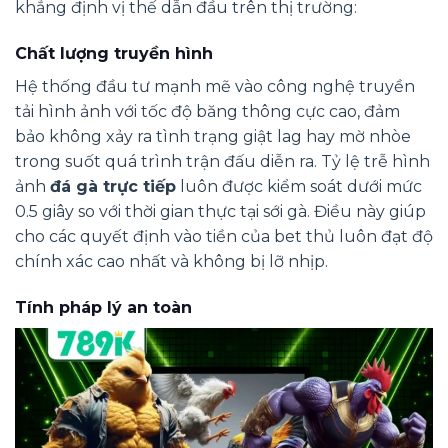
khẳng định vị thế dẫn đầu trên thị trường:
Chất lượng truyền hình
Hệ thống đầu tư mạnh mẽ vào công nghệ truyền
tải hình ảnh với tốc độ băng thông cực cao, đảm
bảo không xảy ra tình trạng giật lag hay mờ nhòe
trong suốt quá trình trận đấu diễn ra. Tỷ lệ trễ hình
ảnh
đá gà trực tiếp
luôn được kiểm soát dưới mức
0.5 giây so với thời gian thực tại sới gà. Điều này giúp
cho các quyết định vào tiền của bet thủ luôn đạt độ
chính xác cao nhất và không bị lỡ nhịp.
Tính pháp lý an toàn