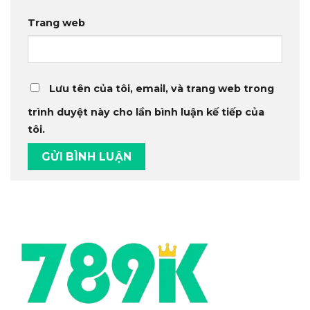
Trang web
Lưu tên của tôi, email, và trang web trong
trình duyệt này cho lần bình luận kế tiếp của
tôi.