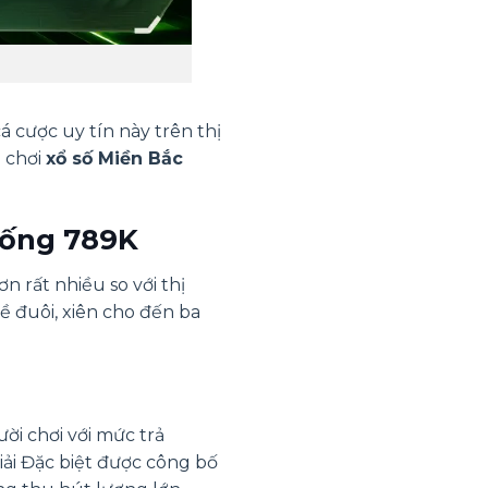
 cược uy tín này trên thị
i chơi
xổ số Miền Bắc
hống 789K
n rất nhiều so với thị
ề đuôi, xiên cho đến ba
ời chơi với mức trả
iải Đặc biệt được công bố