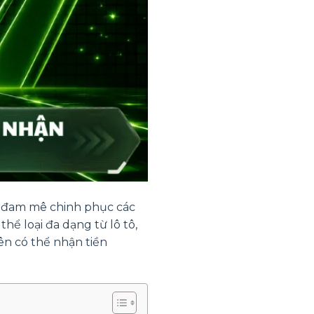
ềm đam mê chinh phục các
hể loại đa dạng từ lô tô,
iên có thể nhận tiền