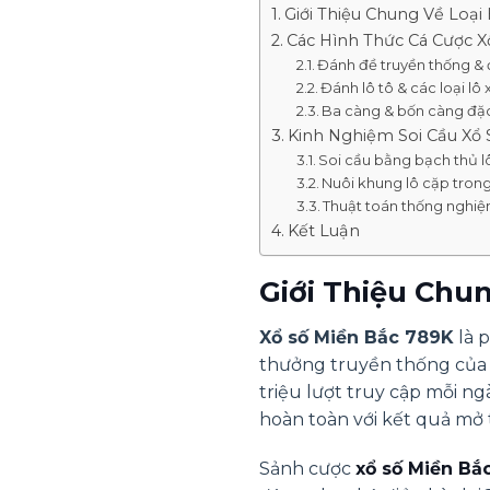
Giới Thiệu Chung Về Loại
Các Hình Thức Cá Cược X
Đánh đề truyền thống & 
Đánh lô tô & các loại lô 
Ba càng & bốn càng đặc
Kinh Nghiệm Soi Cầu Xổ 
Soi cầu bằng bạch thủ l
Nuôi khung lô cặp trong
Thuật toán thống nghiệ
Kết Luận
Giới Thiệu Chu
Xổ số Miền Bắc 789K
là p
thưởng truyền thống của C
triệu lượt truy cập mỗi ng
hoàn toàn với kết quả mở 
Sảnh cược
xổ số Miền Bắ