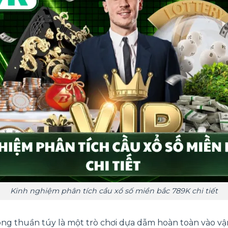
Kinh nghiệm phân tích cầu xổ số miền bắc 789K chi tiết
ng thuần túy là một trò chơi dựa dẫm hoàn toàn vào vận