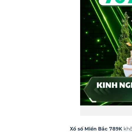
Xổ số Miền Bắc 789K
khô