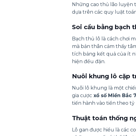
Những cao thủ lão luyện 
dựa trên các quy luật toá
Soi cầu bằng bạch t
Bạch thủ lô là cách chơi 
mà bản thân cảm thấy tâ
tích bảng kết quả của ít n
hiện đều đặn.
Nuôi khung lô cặp t
Nuôi lô khung là một chiế
gia cược
xổ số Miền Bắc 
tiến hành vào tiền theo tỷ
Thuật toán thống n
Lô gan được hiểu là các 