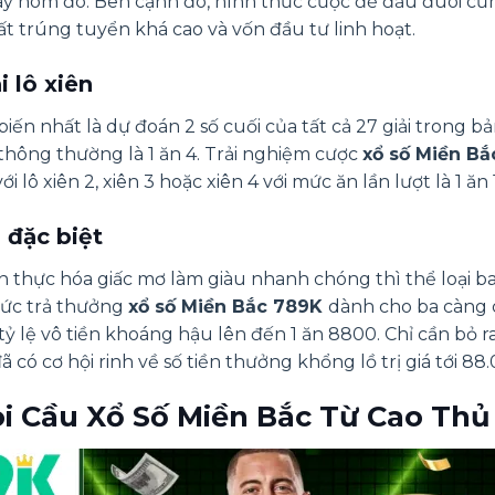
y hôm đó. Bên cạnh đó, hình thức cược đề đầu đuôi cũ
ất trúng tuyển khá cao và vốn đầu tư linh hoạt.
i lô xiên
biến nhất là dự đoán 2 số cuối của tất cả 27 giải trong
 thông thường là 1 ăn 4. Trải nghiệm cược
xổ số Miền B
i lô xiên 2, xiên 3 hoặc xiên 4 với mức ăn lần lượt là 1 ăn 1
 đặc biệt
n thực hóa giấc mơ làm giàu nhanh chóng thì thể loại b
Mức trả thưởng
xổ số Miền Bắc 789K
dành cho ba càng 
 tỷ lệ vô tiền khoáng hậu lên đến 1 ăn 8800. Chỉ cần bỏ
có cơ hội rinh về số tiền thưởng khổng lồ trị giá tới 8
i Cầu Xổ Số Miền Bắc Từ Cao Thủ