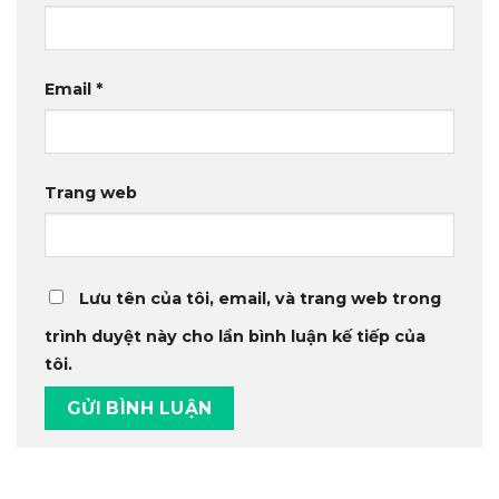
Email
*
Trang web
Lưu tên của tôi, email, và trang web trong
trình duyệt này cho lần bình luận kế tiếp của
tôi.