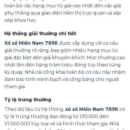
toàn bộ các hạng mục từ giải cao nhất đến các giải
phụ thông qua giao diện hiển thị trực quan và sắp
xếp khoa học.
Hệ thống giải thưởng chi tiết
Xổ số Miền Nam 789K
được xây dựng với cơ cấu
giải thưởng rõ ràng, bao gồm nhiều hạng mục từ
giải đặc biệt đến giải khuyến khích. Mức thưởng cao
nhất lên đến hàng trăm triệu đồng tùy theo từng
kỳ quay. Nhà cái công khai toàn bộ cơ cấu này nhằm
đảm bảo tính minh bạch và công bằng cho người
tham gia.
Tỷ lệ trúng thưởng
Theo dữ liệu từ hệ thống,
xổ số Miền Nam 789K
có
tỷ lệ trúng thưởng dao động từ 1/10.000 đến
1/1.000.000 tùy loại vé và hình thức tham gia. Nhà