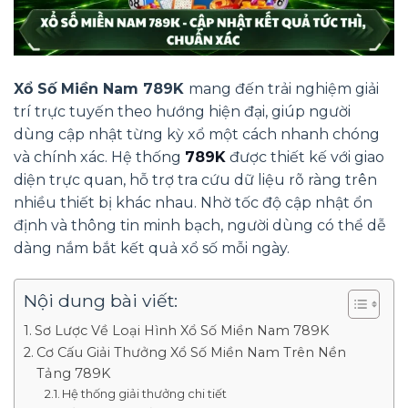
Xổ Số Miền Nam 789K
mang đến trải nghiệm giải
trí trực tuyến theo hướng hiện đại, giúp người
dùng cập nhật từng kỳ xổ một cách nhanh chóng
và chính xác. Hệ thống
789K
được thiết kế với giao
diện trực quan, hỗ trợ tra cứu dữ liệu rõ ràng trên
nhiều thiết bị khác nhau. Nhờ tốc độ cập nhật ổn
định và thông tin minh bạch, người dùng có thể dễ
dàng nắm bắt kết quả xổ số mỗi ngày.
Nội dung bài viết:
Sơ Lược Về Loại Hình Xổ Số Miền Nam 789K
Cơ Cấu Giải Thưởng Xổ Số Miền Nam Trên Nền
Tảng 789K
Hệ thống giải thưởng chi tiết