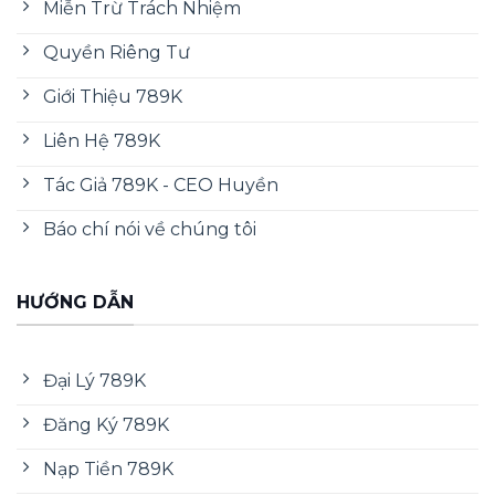
Miễn Trừ Trách Nhiệm
Quyền Riêng Tư
Giới Thiệu 789K
Liên Hệ 789K
Tác Giả 789K - CEO Huyền
Báo chí nói về chúng tôi
HƯỚNG DẪN
Đại Lý 789K
Đăng Ký 789K
Nạp Tiền 789K